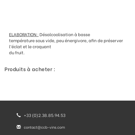
ELABORATION :
Désalcoolisation à basse
température sous vide, peu énergivore, afin de préserver
l’éclat et le croquant
du fruit.
Produits à acheter :
+33 (0)2.38.85.94.53
contact@ccb-vins.com